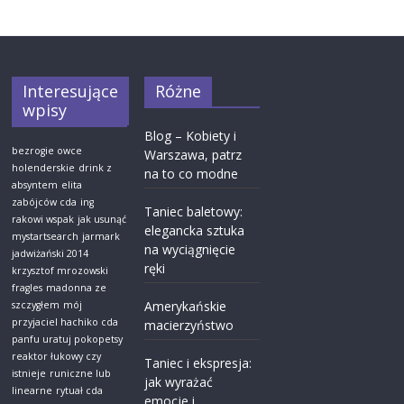
Interesujące
Różne
wpisy
Blog – Kobiety i
bezrogie owce
Warszawa, patrz
holenderskie
drink z
na to co modne
absyntem
elita
zabójców cda
ing
Taniec baletowy:
rakowi wspak
jak usunąć
elegancka sztuka
mystartsearch
jarmark
na wyciągnięcie
jadwiżański 2014
ręki
krzysztof mrozowski
fragles
madonna ze
Amerykańskie
szczygłem
mój
przyjaciel hachiko cda
macierzyństwo
panfu uratuj pokopetsy
reaktor łukowy czy
Taniec i ekspresja:
istnieje
runiczne lub
jak wyrażać
linearne
rytuał cda
emocje i