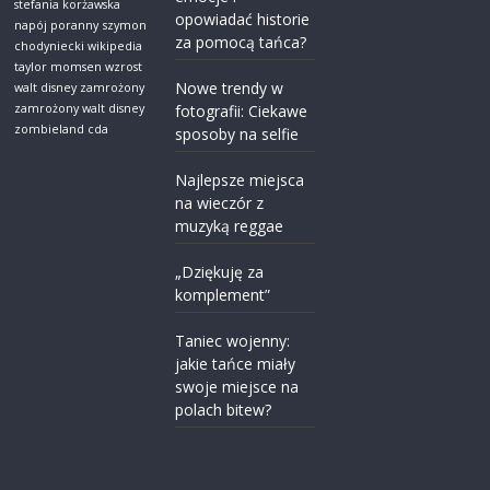
stefania korżawska
opowiadać historie
napój poranny
szymon
za pomocą tańca?
chodyniecki wikipedia
taylor momsen wzrost
Nowe trendy w
walt disney zamrożony
zamrożony walt disney
fotografii: Ciekawe
zombieland cda
sposoby na selfie
Najlepsze miejsca
na wieczór z
muzyką reggae
„Dziękuję za
komplement”
Taniec wojenny:
jakie tańce miały
swoje miejsce na
polach bitew?