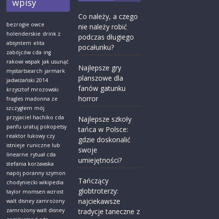
wpisy
Co należy, a czego
bezrogie owce
nie należy robić
holenderskie
drink z
podczas długiego
absyntem
elita
pocałunku?
zabójców cda
ing
rakowi wspak
jak usunąć
Najlepsze gry
mystartsearch
jarmark
planszowe dla
jadwiżański 2014
fanów gatunku
krzysztof mrozowski
horror
fragles
madonna ze
szczygłem
mój
przyjaciel hachiko cda
Najlepsze szkoły
panfu uratuj pokopetsy
tańca w Polsce:
reaktor łukowy czy
gdzie doskonalić
istnieje
runiczne lub
swoje
linearne
rytuał cda
umiejętności?
stefania korżawska
napój poranny
szymon
Tańczący
chodyniecki wikipedia
globtroterzy:
taylor momsen wzrost
najciekawsze
walt disney zamrożony
zamrożony walt disney
tradycje taneczne z