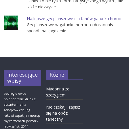
Taniec to nie tylko forma artystycznego wyrazu, ale
także niezwykle …
Najlepsze gry planszowe dla fanów gatunku horror
Gry planszowe w gatunku horror to doskonały
sposób na spędzenie …
Interesujące
Różne
wpisy
Madonna ze
bezrogie owce
szczygłem
holenderskie
drink z
absyntem
elita
Nie czekaj i zapisz
zabójców cda
ing
się na obóz
rakowi wspak
jak usunąć
taneczny!
mystartsearch
jarmark
jadwiżański 2014