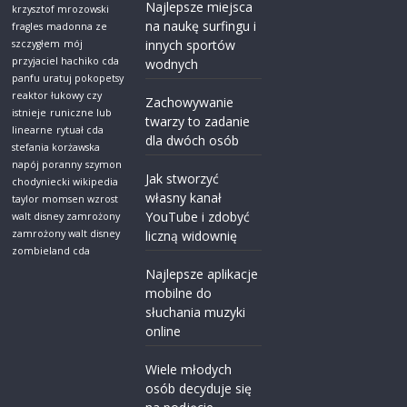
Najlepsze miejsca
krzysztof mrozowski
na naukę surfingu i
fragles
madonna ze
innych sportów
szczygłem
mój
przyjaciel hachiko cda
wodnych
panfu uratuj pokopetsy
reaktor łukowy czy
Zachowywanie
istnieje
runiczne lub
twarzy to zadanie
linearne
rytuał cda
dla dwóch osób
stefania korżawska
napój poranny
szymon
Jak stworzyć
chodyniecki wikipedia
własny kanał
taylor momsen wzrost
YouTube i zdobyć
walt disney zamrożony
zamrożony walt disney
liczną widownię
zombieland cda
Najlepsze aplikacje
mobilne do
słuchania muzyki
online
Wiele młodych
osób decyduje się