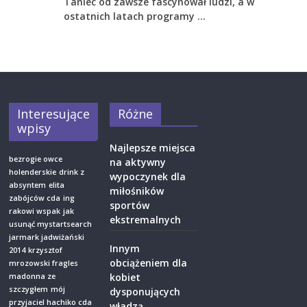
Taniec od zawsze fascynował ludzi, a w
ostatnich latach programy …
Interesujące
Różne
wpisy
Najlepsze miejsca
bezrogie owce
na aktywny
holenderskie
drink z
wypoczynek dla
absyntem
elita
miłośników
zabójców cda
ing
sportów
rakowi wspak
jak
ekstremalnych
usunąć mystartsearch
jarmark jadwiżański
Innym
2014
krzysztof
obciążeniem dla
mrozowski fragles
kobiet
madonna ze
szczygłem
mój
dysponujących
przyjaciel hachiko cda
władzą