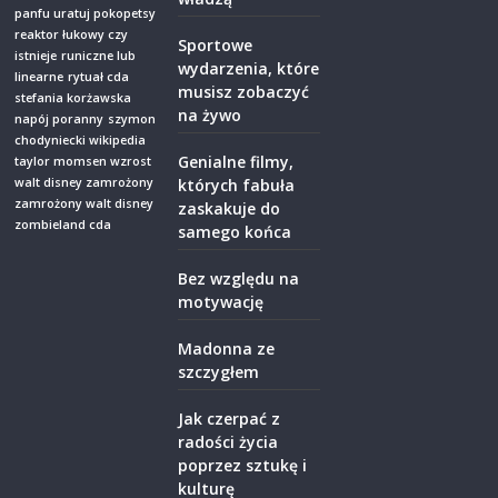
panfu uratuj pokopetsy
reaktor łukowy czy
Sportowe
istnieje
runiczne lub
wydarzenia, które
linearne
rytuał cda
musisz zobaczyć
stefania korżawska
na żywo
napój poranny
szymon
chodyniecki wikipedia
Genialne filmy,
taylor momsen wzrost
walt disney zamrożony
których fabuła
zamrożony walt disney
zaskakuje do
zombieland cda
samego końca
Bez względu na
motywację
Madonna ze
szczygłem
Jak czerpać z
radości życia
poprzez sztukę i
kulturę