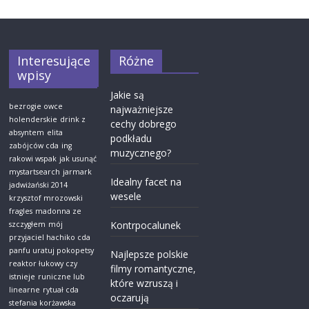
Interesujące
Różne
wpisy
Jakie są
bezrogie owce
najważniejsze
holenderskie
drink z
cechy dobrego
absyntem
elita
podkładu
zabójców cda
ing
muzycznego?
rakowi wspak
jak usunąć
mystartsearch
jarmark
Idealny facet na
jadwiżański 2014
wesele
krzysztof mrozowski
fragles
madonna ze
Kontrpocalunek
szczygłem
mój
przyjaciel hachiko cda
panfu uratuj pokopetsy
Najlepsze polskie
reaktor łukowy czy
filmy romantyczne,
istnieje
runiczne lub
które wzruszą i
linearne
rytuał cda
oczarują
stefania korżawska