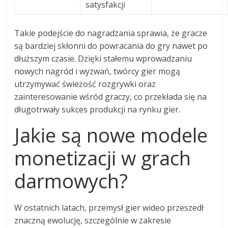
satysfakcji
Takie podejście do nagradzania sprawia, że gracze
są bardziej skłonni do powracania do gry nawet po
dłuższym czasie. Dzięki stałemu wprowadzaniu
nowych nagród i wyzwań, twórcy gier mogą
utrzymywać świeżość rozgrywki oraz
zainteresowanie wśród graczy, co przekłada się na
długotrwały sukces produkcji na rynku gier.
Jakie są nowe modele
monetizacji w grach
darmowych?
W ostatnich latach, przemysł gier wideo przeszedł
znaczną ewolucję, szczególnie w zakresie