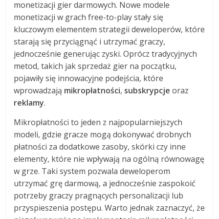
monetizacji gier darmowych. Nowe modele
monetizacji w grach free-to-play stały się
kluczowym elementem strategii deweloperów, które
starają się przyciągnąć i utrzymać graczy,
jednocześnie generując zyski. Oprócz tradycyjnych
metod, takich jak sprzedaż gier na początku,
pojawiły się innowacyjne podejścia, które
wprowadzają
mikropłatności
,
subskrypcje
oraz
reklamy
.
Mikropłatności to jeden z najpopularniejszych
modeli, gdzie gracze mogą dokonywać drobnych
płatności za dodatkowe zasoby, skórki czy inne
elementy, które nie wpływają na ogólną równowagę
w grze. Taki system pozwala deweloperom
utrzymać grę darmową, a jednocześnie zaspokoić
potrzeby graczy pragnących personalizacji lub
przyspieszenia postępu. Warto jednak zaznaczyć, że