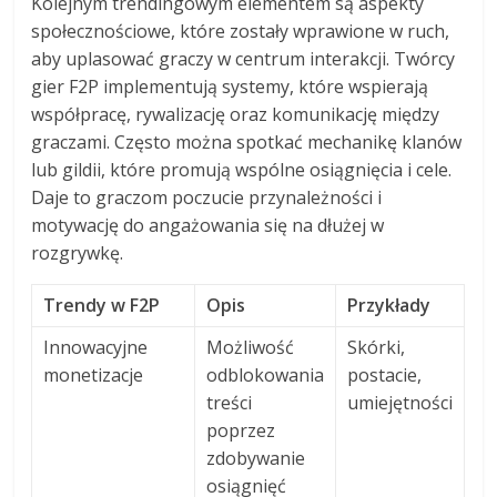
Kolejnym trendingowym elementem są aspekty
społecznościowe, które zostały wprawione w ruch,
aby uplasować graczy w centrum interakcji. Twórcy
gier F2P implementują systemy, które wspierają
współpracę, rywalizację oraz komunikację między
graczami. Często można spotkać mechanikę klanów
lub gildii, które promują wspólne osiągnięcia i cele.
Daje to graczom poczucie przynależności i
motywację do angażowania się na dłużej w
rozgrywkę.
Trendy w F2P
Opis
Przykłady
Innowacyjne
Możliwość
Skórki,
monetizacje
odblokowania
postacie,
treści
umiejętności
poprzez
zdobywanie
osiągnięć