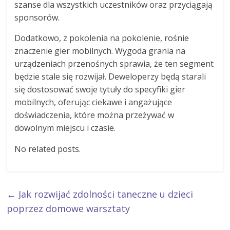
szanse dla wszystkich uczestników oraz przyciągają
sponsorów.
Dodatkowo, z pokolenia na pokolenie, rośnie
znaczenie gier mobilnych. Wygoda grania na
urządzeniach przenośnych sprawia, że ten segment
będzie stale się rozwijał. Deweloperzy będą starali
się dostosować swoje tytuły do specyfiki gier
mobilnych, oferując ciekawe i angażujące
doświadczenia, które można przeżywać w
dowolnym miejscu i czasie.
No related posts.
←
Jak rozwijać zdolności taneczne u dzieci
poprzez domowe warsztaty