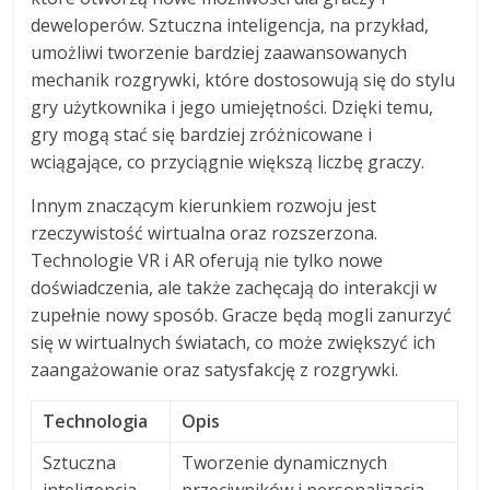
deweloperów. Sztuczna inteligencja, na przykład,
umożliwi tworzenie bardziej zaawansowanych
mechanik rozgrywki, które dostosowują się do stylu
gry użytkownika i jego umiejętności. Dzięki temu,
gry mogą stać się bardziej zróżnicowane i
wciągające, co przyciągnie większą liczbę graczy.
Innym znaczącym kierunkiem rozwoju jest
rzeczywistość wirtualna oraz rozszerzona.
Technologie VR i AR oferują nie tylko nowe
doświadczenia, ale także zachęcają do interakcji w
zupełnie nowy sposób. Gracze będą mogli zanurzyć
się w wirtualnych światach, co może zwiększyć ich
zaangażowanie oraz satysfakcję z rozgrywki.
Technologia
Opis
Sztuczna
Tworzenie dynamicznych