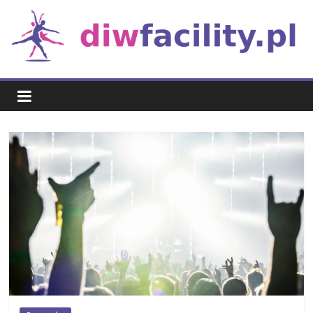
Skip
to
content
Rozrywka