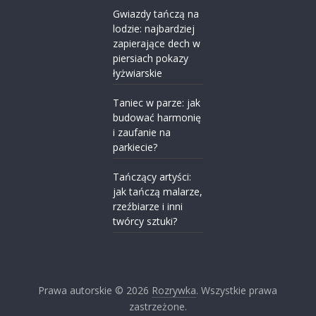
Gwiazdy tańczą na
lodzie: najbardziej
zapierające dech w
piersiach pokazy
łyżwiarskie
Taniec w parze: jak
budować harmonię
i zaufanie na
parkiecie?
Tańczący artyści:
jak tańczą malarze,
rzeźbiarze i inni
twórcy sztuki?
Prawa autorskie © 2026
Rozrywka
. Wszystkie prawa
zastrzeżone.