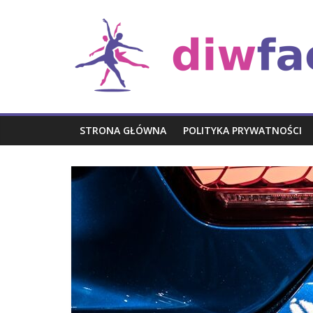
Skip
Rozrywka
to
content
STRONA GŁÓWNA
POLITYKA PRYWATNOŚCI