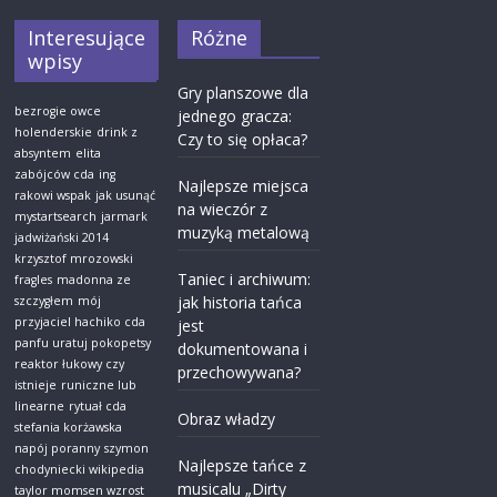
Interesujące
Różne
wpisy
Gry planszowe dla
bezrogie owce
jednego gracza:
holenderskie
drink z
Czy to się opłaca?
absyntem
elita
zabójców cda
ing
Najlepsze miejsca
rakowi wspak
jak usunąć
na wieczór z
mystartsearch
jarmark
muzyką metalową
jadwiżański 2014
krzysztof mrozowski
Taniec i archiwum:
fragles
madonna ze
jak historia tańca
szczygłem
mój
przyjaciel hachiko cda
jest
panfu uratuj pokopetsy
dokumentowana i
reaktor łukowy czy
przechowywana?
istnieje
runiczne lub
linearne
rytuał cda
Obraz władzy
stefania korżawska
napój poranny
szymon
Najlepsze tańce z
chodyniecki wikipedia
musicalu „Dirty
taylor momsen wzrost