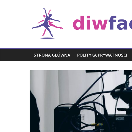
Skip
Rozrywka
to
content
STRONA GŁÓWNA
POLITYKA PRYWATNOŚCI