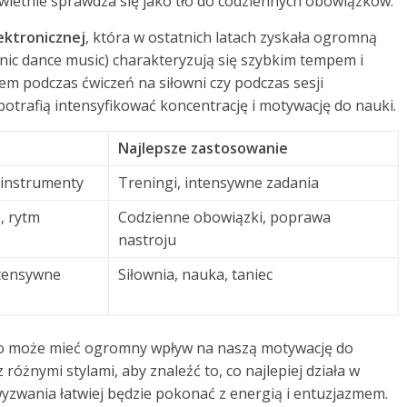
świetnie sprawdza się jako tło do codziennych obowiązków.
ektronicznej
, która w ostatnich latach zyskała ogromną
nic dance music) charakteryzują się szybkim tempem i
m podczas ćwiczeń na siłowni czy podczas sesji
potrafią intensyfikować koncentrację i motywację do nauki.
Najlepsze zastosowanie
instrumenty
Treningi, intensywne zadania
, rytm
Codzienne obowiązki, poprawa
nastroju
ntensywne
Siłownia, nauka, taniec
 może mieć ogromny wpływ na naszą motywację do
óżnymi stylami, aby znaleźć to, co najlepiej działa w
yzwania łatwiej będzie pokonać z energią i entuzjazmem.