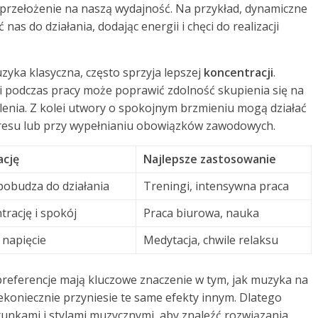
 przełożenie na naszą wydajność. Na przykład, dynamiczne
s do działania, dodając energii i chęci do realizacji
zyka klasyczna, często sprzyja lepszej
koncentracji
.
ki podczas pracy może poprawić zdolność skupienia się na
nia. Z kolei utwory o spokojnym brzmieniu mogą działać
stresu lub przy wypełnianiu obowiązków zawodowych.
ację
Najlepsze zastosowanie
 pobudza do działania
Treningi, intensywna praca
rację i spokój
Praca biurowa, nauka
 napięcie
Medytacja, chwile relaksu
preferencje mają kluczowe znaczenie w tym, jak muzyka na
iekoniecznie przyniesie te same efekty innym. Dlatego
unkami i stylami muzycznymi, aby znaleźć rozwiązania,