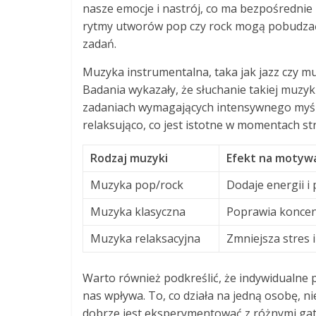
nasze emocje i nastrój, co ma bezpośrednie
rytmy utworów pop czy rock mogą pobudzać na
zadań.
Muzyka instrumentalna, taka jak jazz czy mu
Badania wykazały, że słuchanie takiej muzy
zadaniach wymagających intensywnego myśle
relaksująco, co jest istotne w momentach 
Rodzaj muzyki
Efekt na motyw
Muzyka pop/rock
Dodaje energii i
Muzyka klasyczna
Poprawia koncent
Muzyka relaksacyjna
Zmniejsza stres i
Warto również podkreślić, że indywidualne 
nas wpływa. To, co działa na jedną osobę, n
dobrze jest eksperymentować z różnymi gat