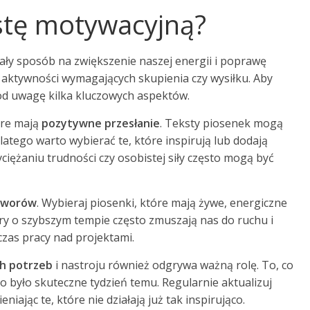
istę motywacyjną?
ały sposób na zwiększenie naszej energii i poprawę
aktywności wymagających skupienia czy wysiłku. Aby
pod uwagę kilka kluczowych aspektów.
óre mają
pozytywne przesłanie
. Teksty piosenek mogą
atego warto wybierać te, które inspirują lub dodają
iężaniu trudności czy osobistej siły często mogą być
tworów
. Wybieraj piosenki, które mają żywe, energiczne
ry o szybszym tempie często zmuszają nas do ruchu i
zas pracy nad projektami.
h potrzeb
i nastroju również odgrywa ważną rolę. To, co
co było skuteczne tydzień temu. Regularnie aktualizuj
niając te, które nie działają już tak inspirująco.