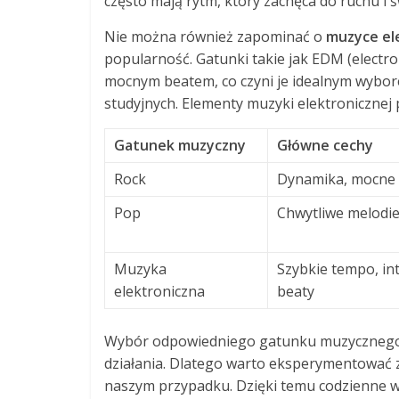
często mają rytm, który zachęca do ruchu i 
Nie można również zapominać o
muzyce el
popularność. Gatunki takie jak EDM (electro
mocnym beatem, co czyni je idealnym wybore
studyjnych. Elementy muzyki elektronicznej 
Gatunek muzyczny
Główne cechy
Rock
Dynamika, mocne 
Pop
Chwytliwe melodie
Muzyka
Szybkie tempo, i
elektroniczna
beaty
Wybór odpowiedniego gatunku muzycznego
działania. Dlatego warto eksperymentować z r
naszym przypadku. Dzięki temu codzienne w