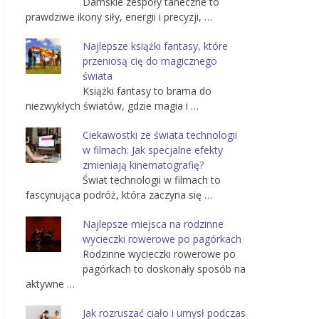
Damskie zespoły taneczne to
prawdziwe ikony siły, energii i precyzji, …
Najlepsze książki fantasy, które
przeniosą cię do magicznego
świata
Książki fantasy to brama do
niezwykłych światów, gdzie magia i …
Ciekawostki ze świata technologii
w filmach: Jak specjalne efekty
zmieniają kinematografię?
Świat technologii w filmach to
fascynująca podróż, która zaczyna się …
Najlepsze miejsca na rodzinne
wycieczki rowerowe po pagórkach
Rodzinne wycieczki rowerowe po
pagórkach to doskonały sposób na
aktywne …
Jak rozruszać ciało i umysł podczas