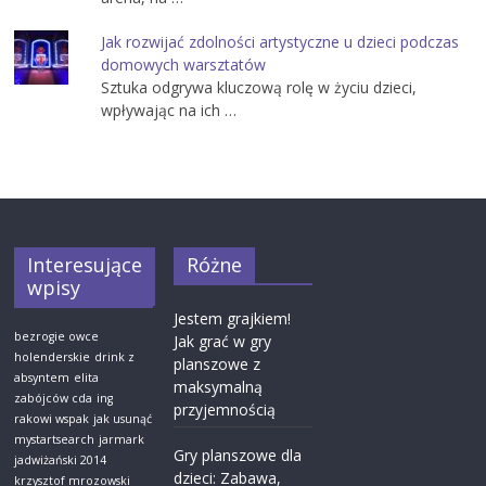
Jak rozwijać zdolności artystyczne u dzieci podczas
domowych warsztatów
Sztuka odgrywa kluczową rolę w życiu dzieci,
wpływając na ich …
Interesujące
Różne
wpisy
Jestem grajkiem!
bezrogie owce
Jak grać w gry
holenderskie
drink z
planszowe z
absyntem
elita
maksymalną
zabójców cda
ing
przyjemnością
rakowi wspak
jak usunąć
mystartsearch
jarmark
Gry planszowe dla
jadwiżański 2014
dzieci: Zabawa,
krzysztof mrozowski