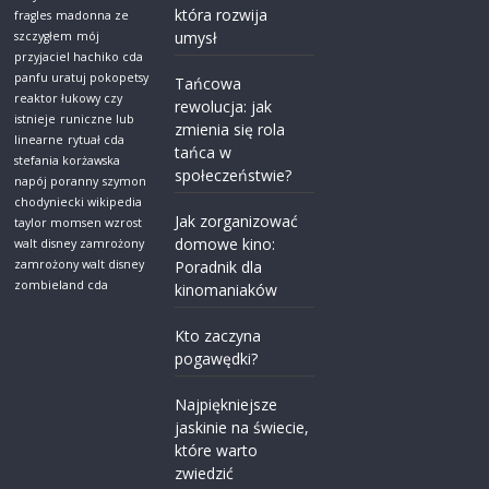
która rozwija
fragles
madonna ze
umysł
szczygłem
mój
przyjaciel hachiko cda
panfu uratuj pokopetsy
Tańcowa
reaktor łukowy czy
rewolucja: jak
istnieje
runiczne lub
zmienia się rola
linearne
rytuał cda
tańca w
stefania korżawska
społeczeństwie?
napój poranny
szymon
chodyniecki wikipedia
Jak zorganizować
taylor momsen wzrost
domowe kino:
walt disney zamrożony
zamrożony walt disney
Poradnik dla
zombieland cda
kinomaniaków
Kto zaczyna
pogawędki?
Najpiękniejsze
jaskinie na świecie,
które warto
zwiedzić