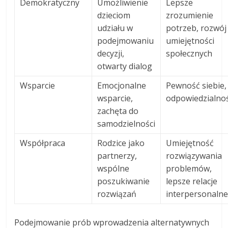
Demokratyczny
Umożliwienie
Lepsze
dzieciom
zrozumienie
udziału w
potrzeb, rozwój
podejmowaniu
umiejętności
decyzji,
społecznych
otwarty dialog
Wsparcie
Emocjonalne
Pewność siebie,
wsparcie,
odpowiedzialno
zachęta do
samodzielności
Współpraca
Rodzice jako
Umiejętność
partnerzy,
rozwiązywania
wspólne
problemów,
poszukiwanie
lepsze relacje
rozwiązań
interpersonaln
Podejmowanie prób wprowadzenia alternatywnych