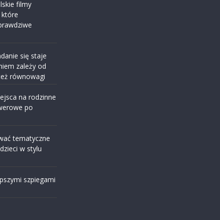
skie filmy
 które
prawdziwe
danie się staje
niem zależy od
 też równowagi
ejsca na rodzinne
owerowe po
ować tematyczne
 dzieci w stylu
epszymi szpiegami
n