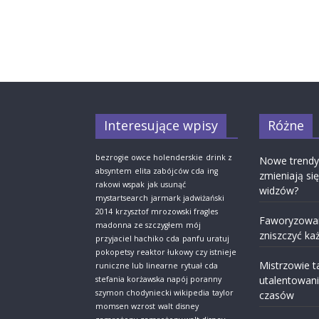
Interesujące wpisy
Różne
bezrogie owce holenderskie
drink z
Nowe trendy 
absyntem
elita zabójców cda
ing
zmieniają si
rakowi wspak
jak usunąć
widzów?
mystartsearch
jarmark jadwiżański
2014
krzysztof mrozowski fragles
Faworyzowan
madonna ze szczygłem
mój
zniszczyć ka
przyjaciel hachiko cda
panfu uratuj
pokopetsy
reaktor łukowy czy istnieje
Mistrzowie t
runiczne lub linearne
rytuał cda
utalentowani
stefania korżawska napój poranny
szymon chodyniecki wikipedia
taylor
czasów
momsen wzrost
walt disney