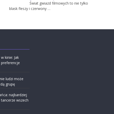
Świat gwiazd filmowych to nie tylko
blask fleszy i czerwony …
w kinie: Jak
ę preferencje
ie ludzi może
żdą grupę
ańca: najbardziej
 tancerze wszech