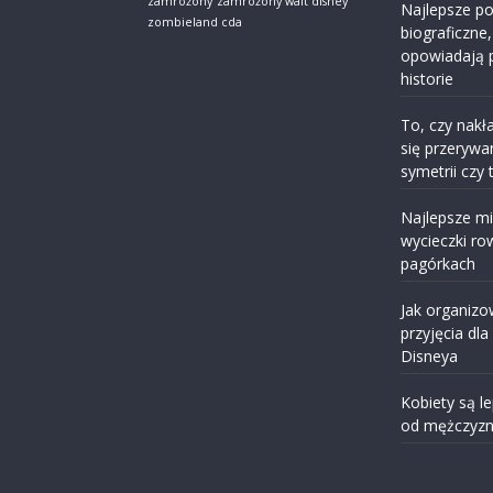
zamrożony
zamrożony walt disney
Najlepsze pol
zombieland cda
biograficzne,
opowiadają 
historie
To, czy nakła
się przerywa
symetrii czy
Najlepsze mi
wycieczki r
pagórkach
Jak organiz
przyjęcia dla
Disneya
Kobiety są l
od mężczyz