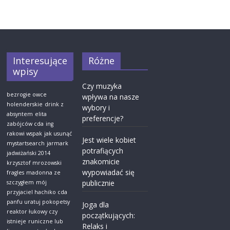
Interesujące
Różne
wpisy
Czy muzyka
bezrogie owce
wpływa na nasze
holenderskie
drink z
wybory i
absyntem
elita
preferencje?
zabójców cda
ing
rakowi wspak
jak usunąć
Jest wiele kobiet
mystartsearch
jarmark
potrafiących
jadwiżański 2014
znakomicie
krzysztof mrozowski
wypowiadać się
fragles
madonna ze
publicznie
szczygłem
mój
przyjaciel hachiko cda
panfu uratuj pokopetsy
Joga dla
reaktor łukowy czy
początkujących:
istnieje
runiczne lub
Relaks i