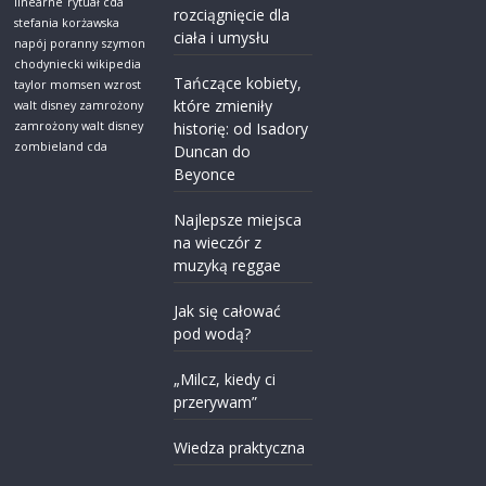
linearne
rytuał cda
rozciągnięcie dla
stefania korżawska
ciała i umysłu
napój poranny
szymon
chodyniecki wikipedia
Tańczące kobiety,
taylor momsen wzrost
które zmieniły
walt disney zamrożony
zamrożony walt disney
historię: od Isadory
zombieland cda
Duncan do
Beyonce
Najlepsze miejsca
na wieczór z
muzyką reggae
Jak się całować
pod wodą?
„Milcz, kiedy ci
przerywam”
Wiedza praktyczna