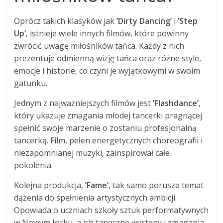
Oprócz takich klasyków jak
’Dirty Dancing’
i
’Step
Up’
, istnieje wiele innych filmów, które powinny
zwrócić uwagę miłośników tańca. Każdy z nich
prezentuje odmienną wizję tańca oraz różne style,
emocje i historie, co czyni je wyjątkowymi w swoim
gatunku.
Jednym z najważniejszych filmów jest
’Flashdance’
,
który ukazuje zmagania młodej tancerki pragnącej
spełnić swoje marzenie o zostaniu profesjonalną
tancerką. Film, pełen energetycznych choreografii i
niezapomnianej muzyki, zainspirował całe
pokolenia.
Kolejna produkcja,
’Fame’
, tak samo porusza temat
dążenia do spełnienia artystycznych ambicji.
Opowiada o uczniach szkoły sztuk performatywnych
w Nowym Jorku, a ich taneczne występy i zmagania