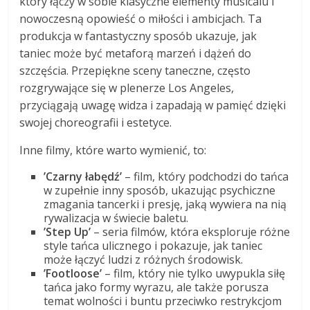
który łączy w sobie klasyczne elementy musicalu i
nowoczesną opowieść o miłości i ambicjach. Ta
produkcja w fantastyczny sposób ukazuje, jak
taniec może być metaforą marzeń i dążeń do
szczęścia. Przepiękne sceny taneczne, często
rozgrywające się w plenerze Los Angeles,
przyciągają uwagę widza i zapadają w pamięć dzięki
swojej choreografii i estetyce.
Inne filmy, które warto wymienić, to:
’Czarny łabędź’
– film, który podchodzi do tańca
w zupełnie inny sposób, ukazując psychiczne
zmagania tancerki i presję, jaką wywiera na nią
rywalizacja w świecie baletu.
’Step Up’
– seria filmów, która eksploruje różne
style tańca ulicznego i pokazuje, jak taniec
może łączyć ludzi z różnych środowisk.
’Footloose’
– film, który nie tylko uwypukla siłę
tańca jako formy wyrazu, ale także porusza
temat wolności i buntu przeciwko restrykcjom