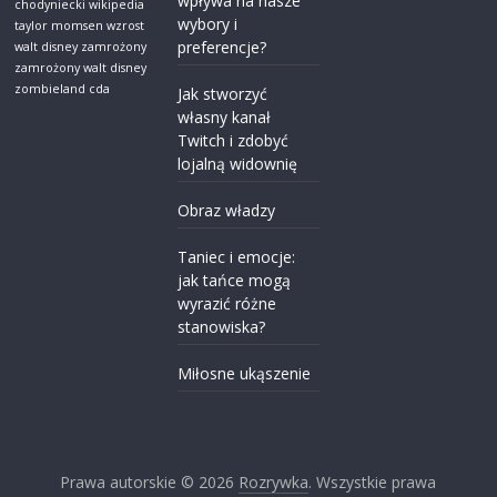
wpływa na nasze
chodyniecki wikipedia
wybory i
taylor momsen wzrost
preferencje?
walt disney zamrożony
zamrożony walt disney
zombieland cda
Jak stworzyć
własny kanał
Twitch i zdobyć
lojalną widownię
Obraz władzy
Taniec i emocje:
jak tańce mogą
wyrazić różne
stanowiska?
Miłosne ukąszenie
Prawa autorskie © 2026
Rozrywka
. Wszystkie prawa