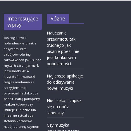
Interesujące
Różne
wpisy
Nauczanie
bezrogie owce
przedmiotu tak
holenderskie
drink z
trudnego jak
absyntem
elita
pisanie poezji nie
zabójców cda
ing
jest konkursem
rakowi wspak
jak usunąć
popularności
mystartsearch
jarmark
jadwiżański 2014
Najlepsze aplikacje
krzysztof mrozowski
do odkrywania
fragles
madonna ze
nowej muzyki
szczygłem
mój
przyjaciel hachiko cda
panfu uratuj pokopetsy
Nie czekaj i zapisz
reaktor łukowy czy
się na obóz
istnieje
runiczne lub
taneczny!
linearne
rytuał cda
stefania korżawska
Czy muzyka
napój poranny
szymon