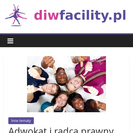
Skip
to
content
Rozrywka
Inne tematy
Adwokat i radca prawny