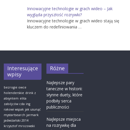
Innowacyjne technologie w grach wideo – Jak
wygląda przyszłość rozrywki?
Innowacyjne technologie w grach wideo stają się
kluczem do redefiniowania …
Interesujące
Różne
wpisy
Najlepsze pary
bezrogie owce
taneczne w historii:
holenderskie
drink z
słynne duety, które
absyntem
elita
podbiły serca
zabójców cda
ing
publiczności
rakowi wspak
jak usunąć
mystartsearch
jarmark
Najlepsze miejsca
jadwiżański 2014
na rozrywkę dla
krzysztof mrozowski