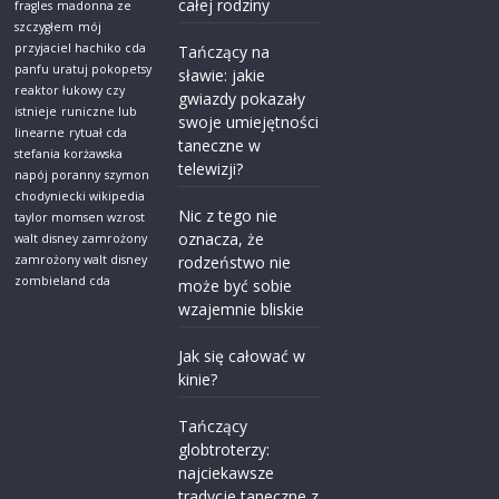
całej rodziny
fragles
madonna ze
szczygłem
mój
przyjaciel hachiko cda
Tańczący na
panfu uratuj pokopetsy
sławie: jakie
reaktor łukowy czy
gwiazdy pokazały
istnieje
runiczne lub
swoje umiejętności
linearne
rytuał cda
taneczne w
stefania korżawska
telewizji?
napój poranny
szymon
chodyniecki wikipedia
Nic z tego nie
taylor momsen wzrost
oznacza, że
walt disney zamrożony
zamrożony walt disney
rodzeństwo nie
zombieland cda
może być sobie
wzajemnie bliskie
Jak się całować w
kinie?
Tańczący
globtroterzy:
najciekawsze
tradycje taneczne z