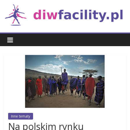
Skip
to
content
Rozrywka
Inne tematy
Na polskim rynku