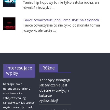
Taniec hip-hopowy to nie tylko sztuka ruchu, ale
również niezwykle …
Tańce towarzyskie: popularne style na salonach
Tańce towarzyskie to nie tylko doskonała forma
rozrywki, ale także …
Interesujące
Różne
wpisy
Tańczący synagogi:
bezrogie owce
jak tańczenie jest
holenderskie
drink z
obecne w tradycji i
absyntem
elita
kulturze
zabójców cda
ing
żydowskiej?
rakowi wspak
jak usunąć
mystartsearch
jarmark