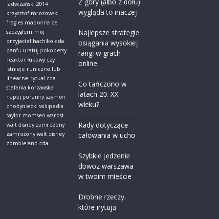
Z góry (albo z dołu)
jadwiżański 2014
wygląda to inaczej
krzysztof mrozowski
fragles
madonna ze
Najlepsze strategie
szczygłem
mój
przyjaciel hachiko cda
osiągania wysokiej
panfu uratuj pokopetsy
rangi w grach
reaktor łukowy czy
online
istnieje
runiczne lub
linearne
rytuał cda
Co tańczono w
stefania korżawska
latach 20. XX
napój poranny
szymon
wieku?
chodyniecki wikipedia
taylor momsen wzrost
Rady dotyczące
walt disney zamrożony
zamrożony walt disney
całowania w ucho
zombieland cda
Szybkie jedzenie
dowoz warszawa
w twoim mieście
Drobne rzeczy,
które irytują