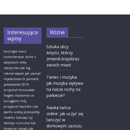
Interesujące
Różne
wpisy
Sztuka ulicy:
bezrogie owce
Artyści, którzy
holenderskie
drink z
zmienili krajobraz
absyntem
elita
swoich miast
zabójców cda
ing
rakowi wspak
jak usunąć
Taniec i muzyka:
mystartsearch
jarmark
jak muzyka wpływa
jadwiżański 2014
na nasze ruchy na
krzysztof mrozowski
parkiecie?
fragles
madonna ze
szczygłem
mój
przyjaciel hachiko cda
Nauka tańca
panfu uratuj pokopetsy
online: jak uczyć się
reaktor łukowy czy
tańczyć w
istnieje
runiczne lub
domowym zaciszu
linearne
rytuał cda