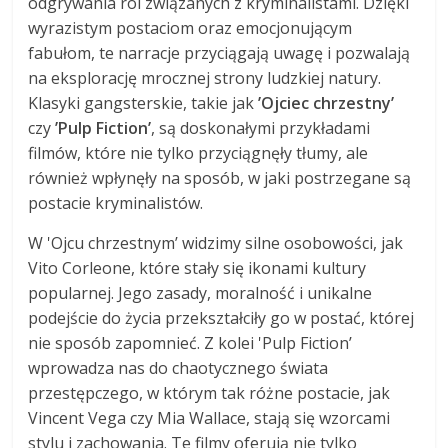
odgrywania ról związanych z kryminalistami. Dzięki
wyrazistym postaciom oraz emocjonującym
fabułom, te narracje przyciągają uwagę i pozwalają
na eksplorację mrocznej strony ludzkiej natury.
Klasyki gangsterskie, takie jak
’Ojciec chrzestny’
czy
’Pulp Fiction’
, są doskonałymi przykładami
filmów, które nie tylko przyciągnęły tłumy, ale
również wpłynęły na sposób, w jaki postrzegane są
postacie kryminalistów.
W 'Ojcu chrzestnym’ widzimy silne osobowości, jak
Vito Corleone, które stały się ikonami kultury
popularnej. Jego zasady, moralność i unikalne
podejście do życia przekształciły go w postać, której
nie sposób zapomnieć. Z kolei 'Pulp Fiction’
wprowadza nas do chaotycznego świata
przestępczego, w którym tak różne postacie, jak
Vincent Vega czy Mia Wallace, stają się wzorcami
stylu i zachowania. Te filmy oferują nie tylko