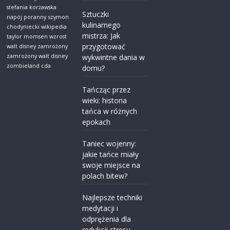
stefania korżawska
Sztuczki
napój poranny
szymon
kulinarnego
chodyniecki wikipedia
mistrza: Jak
taylor momsen wzrost
przygotować
walt disney zamrożony
zamrożony walt disney
wykwintne dania w
zombieland cda
domu?
Tańcząc przez
wieki: historia
tańca w różnych
epokach
Taniec wojenny:
jakie tańce miały
swoje miejsce na
polach bitew?
Najlepsze techniki
medytacji i
odprężenia dla
redukcji stresu