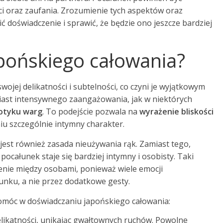
i oraz zaufania. Zrozumienie tych aspektów oraz
doświadczenie i sprawić, że będzie ono jeszcze bardziej
japońskiego całowania?
ojej delikatności i subtelności, co czyni je wyjątkowym
iast intensywnego zaangażowania, jak w niektórych
otyku warg
. To podejście pozwala na
wyrażenie bliskości
iu szczególnie intymny charakter.
st również zasada nieużywania rąk. Zamiast tego,
pocałunek staje się bardziej intymny i osobisty. Taki
enie między osobami, ponieważ wiele emocji
unku, a nie przez dodatkowe gesty.
pomóc w doświadczaniu japońskiego całowania:
elikatności, unikając gwałtownych ruchów. Powolne