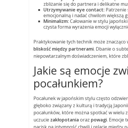
zbliżanie się do partnera i delikatne 
Utrzymywanie eye contact:
Patrzenie 
emocjonalną i nadać chwilom większą gł
Minimalizm:
Całowanie w stylu japońsk
czysta forma wyrażenia emocji wyłącznie
Praktykowanie tych technik może znacząco w
bliskość między partnerami
. Dbanie o subte
niepowtarzalnym doświadczeniem, które zbli
Jakie są emocje zw
pocałunkiem?
Pocałunek w japońskim stylu często odzwier
głęboko związany z kulturą i tradycją Japoni
pocałunków, które można spotkać w wielu z
uczucie
zakłopotania
oraz
powagi
. Emocje t
nacisk na intymność chwili i relację między 