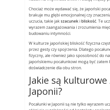
Chociaż może wydawać się, że japoński pocał
brakuje mu głębi emocjonalnej czy znaczenia
uczucia, takie jak
szacunek
i
bliskość
. Te uc
wyrazem zaangażowania i zrozumienia międz
budowaniu intymności.
W kulturze japońskiej bliskość fizyczna częs
przez gesty czy spojrzenia. Dlatego pocałune
fizyczny, ale również jako sposobność do na
japońskiemu pocałunkowi mogą być zatem ba
doświadczenie dla obu stron.
Jakie są kulturow
Japonii?
Pocałunki w Japonii są nie tylko wyrazem uc