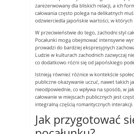
zarezerwowany dla bliskich relacji, a ich for
całowania często polega na delikatnych muśn
odzwierciedla japońskie wartości, w których
W przeciwieństwie do tego, zachodni styl cał
Pocałunki mogą obejmować intensywne wyra
prowadzi do bardziej ekspresyjnych zachowań
Ludzie w kulturach zachodnich zazwyczaj nie
co dodatkowo różni się od japońskiego pode
Istnieją również różnice w kontekście społe
publiczne okazywanie uczuć, nawet takich j
nieodpowiednie, co wpływa na sposób, w jak
całowanie w miejscach publicznych jest częs
integralną częścią romantycznych interakcji.
Jak przygotować si
pocałunku?