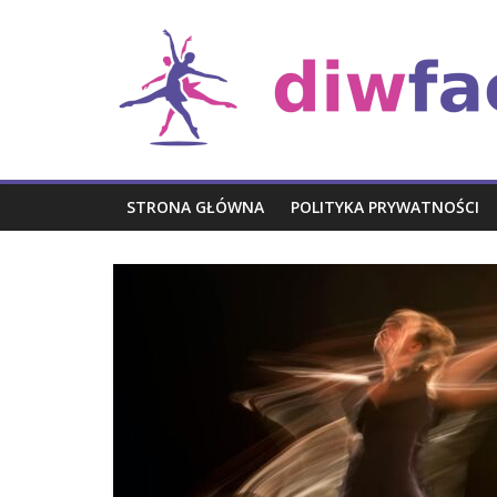
Skip
Rozrywka
to
content
STRONA GŁÓWNA
POLITYKA PRYWATNOŚCI