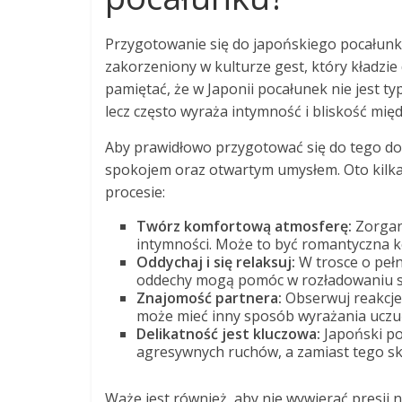
Przygotowanie się do japońskiego pocałunk
zakorzeniony w kulturze gest, który kładzie
pamiętać, że w Japonii pocałunek nie jest t
lecz często wyraża intymność i bliskość mię
Aby prawidłowo przygotować się do tego dośw
spokojem oraz otwartym umysłem. Oto kilk
procesie:
Twórz komfortową atmosferę:
Zorgani
intymności. Może to być romantyczna k
Oddychaj i się relaksuj:
W trosce o peł
oddechy mogą pomóc w rozładowaniu str
Znajomość partnera:
Obserwuj reakcje 
może mieć inny sposób wyrażania uczuć
Delikatność jest kluczowa:
Japoński po
agresywnych ruchów, a zamiast tego sku
Waże jest również, aby nie wywierać presji 