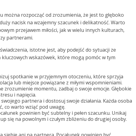
u można rozpocząć od zrozumienia, że jest to głęboko
 duży nacisk na wzajemny szacunek i delikatność. Warto
ypowym przejawem miłości, jak w wielu innych kulturach,
dzy partnerami.
iadczenia, istotne jest, aby podejść do sytuacji ze
a kluczowych wskazówek, które mogą pomóc w tym
zuj spotkanie w przyjemnym otoczeniu, które sprzyja
olacja lub miejsce powiązane z miłymi wspomnieniami.
ne zrozumienie momentu, zadbaj o swoje emocje. Głębokie
esu i napięcia.
swojego partnera i dostosuj swoje działania. Każda osoba
, co warto wziąć pod uwagę.
całunek powinien być subtelny i pełen szacunku. Unikaj
p się na powolnym i czułym zbliżeniu do drugiej osoby.
na siebie ani na partnera. Pocałunek powinien być