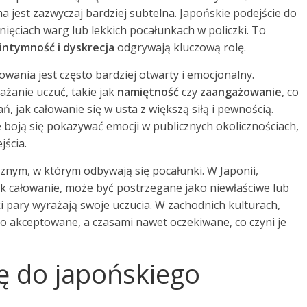
ma jest zazwyczaj bardziej subtelna. Japońskie podejście do
ięciach warg lub lekkich pocałunkach w policzki. To
intymność i dyskrecja
odgrywają kluczową rolę.
owania jest często bardziej otwarty i emocjonalny.
żanie uczuć, takie jak
namiętność
czy
zaangażowanie
, co
, jak całowanie się w usta z większą siłą i pewnością.
 boją się pokazywać emocji w publicznych okolicznościach,
jścia.
cznym, w którym odbywają się pocałunki. W Japonii,
ak całowanie, może być postrzegane jako niewłaściwe lub
i pary wyrażają swoje uczucia. W zachodnich kulturach,
to akceptowane, a czasami nawet oczekiwane, co czyni je
ę do japońskiego