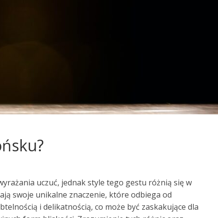
ońsku?
wyrażania uczuć, jednak style tego gestu różnią się w
mają swoje unikalne znaczenie, które odbiega od
telnością i delikatnością, co może być zaskakujące dla