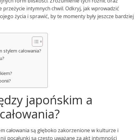
nych form bliskości. Zrozumienie tych różnic oraz
przeżycie intymnych chwil. Odkryj, jak wprowadzić
jego życia i sprawić, by te momenty były jeszcze bardziej
m stylem całowania?
u?
nkiem?
ponii?
iędzy japońskim a
całowania?
em całowania są głęboko zakorzenione w kulturze i
ii pocałunki są często uważane za akt intymności