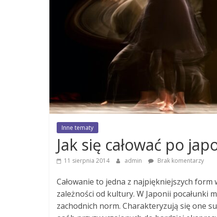
Inne tematy
Jak się całować po jap
11 sierpnia 2014
admin
Brak komentarzy
Całowanie to jedna z najpiękniejszych form 
zależności od kultury. W Japonii pocałunki 
zachodnich norm. Charakteryzują się one sub