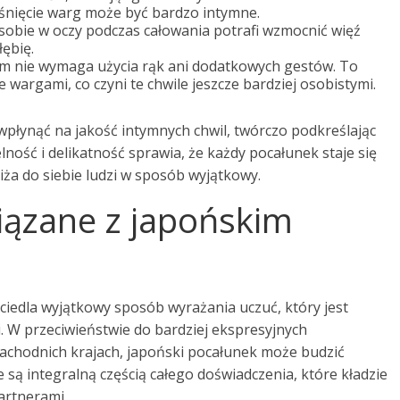
muśnięcie warg może być bardzo intymne.
sobie w oczy podczas całowania potrafi wzmocnić więź
ębię.
im nie wymaga użycia rąk ani dodatkowych gestów. To
 wargami, co czyni te chwile jeszcze bardziej osobistymi.
płynąć na jakość intymnych chwil, twórczo podkreślając
lność i delikatność sprawia, że każdy pocałunek staje się
ża do siebie ludzi w sposób wyjątkowy.
iązane z japońskim
ciedla wyjątkowy sposób wyrażania uczuć, który jest
i. W przeciwieństwie do bardziej ekspresyjnych
achodnich krajach, japoński pocałunek może budzić
e są integralną częścią całego doświadczenia, które kładzie
partnerami.