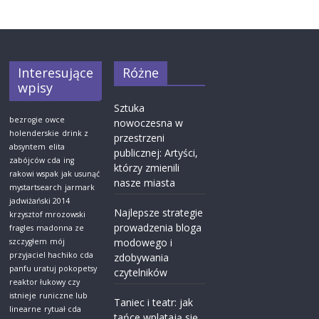
Interesujące
Różne
wpisy
Sztuka
bezrogie owce
nowoczesna w
holenderskie
drink z
przestrzeni
absyntem
elita
publicznej: Artyści,
zabójców cda
ing
którzy zmienili
rakowi wspak
jak usunąć
nasze miasta
mystartsearch
jarmark
jadwiżański 2014
Najlepsze strategie
krzysztof mrozowski
prowadzenia bloga
fragles
madonna ze
modowego i
szczygłem
mój
przyjaciel hachiko cda
zdobywania
panfu uratuj pokopetsy
czytelników
reaktor łukowy czy
istnieje
runiczne lub
Taniec i teatr: jak
linearne
rytuał cda
tańce wplatają się