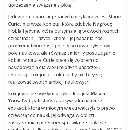
uprzedzenia związane z płcią.
Jednym z najbardziej znanych przykładów jest
Marie
Curie
, pierwsza kobieta, która zdobyła Nagrodę
Nobla i jedyna, która otrzymała ją w dwóch różnych
dziedzinach – fizyce i chemii. Jej badania nad
promieniotwórczością nie tylko otworzyły nowe
pole naukowe, ale również zmieniły postrzeganie
kobiet w nauce. Curie stała się wzorem do
naśladowania dla wielu młodych badaczek,
inspirując kolejne pokolenia, by nie bały się
realizować swoich ambicji naukowych.
Kolejnym niezwykłym przykładem jest
Malala
Yousafzai
, pakistańska aktywistka na rzecz
edukacji, która w młodym wieku walczyła o prawo
dziewcząt do nauki. Jej odwaga w obliczu
zastraszania i przemocy sprawiła, że stała się
symbolem walki o edukację na całym świecie. W 2014