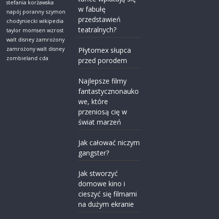
stefania korżawska
w fabułę
napój poranny
szymon
przedstawień
chodyniecki wikipedia
teatralnych?
taylor momsen wzrost
walt disney zamrożony
zamrożony walt disney
Płytomex słupca
zombieland cda
przed porodem
Najlepsze filmy
fantastycznonauko
we, które
przeniosą cię w
świat marzeń
Jak całować niczym
gangster?
Jak stworzyć
domowe kino i
cieszyć się filmami
na dużym ekranie