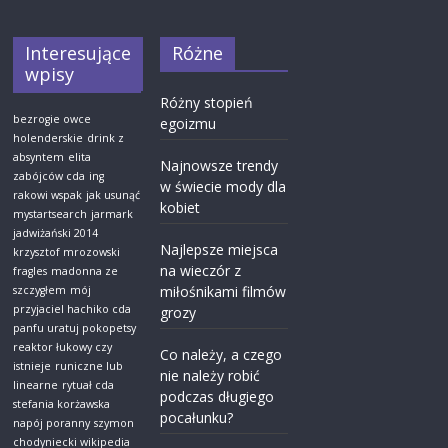
Interesujące
Różne
wpisy
Różny stopień
bezrogie owce
egoizmu
holenderskie
drink z
absyntem
elita
Najnowsze trendy
zabójców cda
ing
w świecie mody dla
rakowi wspak
jak usunąć
kobiet
mystartsearch
jarmark
jadwiżański 2014
Najlepsze miejsca
krzysztof mrozowski
na wieczór z
fragles
madonna ze
miłośnikami filmów
szczygłem
mój
przyjaciel hachiko cda
grozy
panfu uratuj pokopetsy
reaktor łukowy czy
Co należy, a czego
istnieje
runiczne lub
nie należy robić
linearne
rytuał cda
podczas długiego
stefania korżawska
pocałunku?
napój poranny
szymon
chodyniecki wikipedia