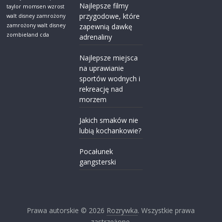
Najlepsze filmy
taylor momsen wzrost
przygodowe, które
walt disney zamrożony
zamrożony walt disney
zapewnią dawkę
zombieland cda
adrenaliny
Najlepsze miejsca
na uprawianie
sportów wodnych i
rekreację nad
morzem
Jakich smaków nie
lubią kochankowie?
Pocałunek
gangsterski
Prawa autorskie © 2026
Rozrywka
. Wszystkie prawa
zastrzeżone.